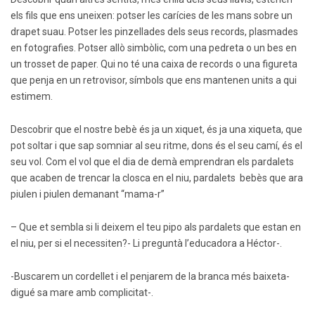
els fils que ens uneixen: potser les carícies de les mans sobre un
drapet suau. Potser les pinzellades dels seus records, plasmades
en fotografies. Potser allò simbòlic, com una pedreta o un bes en
un trosset de paper. Qui no té una caixa de records o una figureta
que penja en un retrovisor, símbols que ens mantenen units a qui
estimem.
Descobrir que el nostre bebè és ja un xiquet, és ja una xiqueta, que
pot soltar i que sap somniar al seu ritme, dons és el seu camí, és el
seu vol. Com el vol que el dia de demà emprendran els pardalets
que acaben de trencar la closca en el niu, pardalets bebès que ara
piulen i piulen demanant “mama-r”
– Que et sembla si li deixem el teu pipo als pardalets que estan en
el niu, per si el necessiten?- Li preguntà l’educadora a Héctor-.
-Buscarem un cordellet i el penjarem de la branca més baixeta-
digué sa mare amb complicitat-.