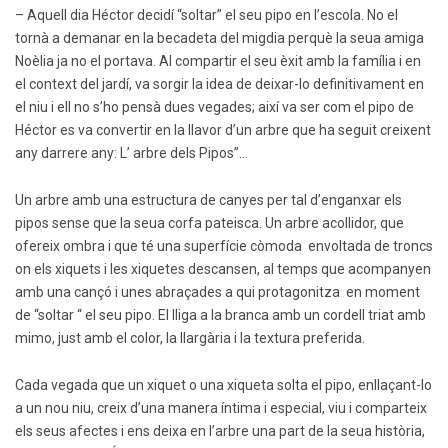
– Aquell dia Héctor decidí “soltar” el seu pipo en l’escola. No el
tornà a demanar en la becadeta del migdia perquè la seua amiga
Noèlia ja no el portava. Al compartir el seu èxit amb la família i en
el context del jardí, va sorgir la idea de deixar-lo definitivament en
el niu i ell no s’ho pensà dues vegades; així va ser com el pipo de
Héctor es va convertir en la llavor d’un arbre que ha seguit creixent
any darrere any: L’ arbre dels Pipos”…
Un arbre amb una estructura de canyes per tal d’enganxar els
pipos sense que la seua corfa pateisca. Un arbre acollidor, que
ofereix ombra i que té una superfície còmoda envoltada de troncs
on els xiquets i les xiquetes descansen, al temps que acompanyen
amb una cançó i unes abraçades a qui protagonitza en moment
de “soltar “ el seu pipo. El lliga a la branca amb un cordell triat amb
mimo, just amb el color, la llargària i la textura preferida.
Cada vegada que un xiquet o una xiqueta solta el pipo, enllaçant-lo
a un nou niu, creix d’una manera íntima i especial, viu i comparteix
els seus afectes i ens deixa en l’arbre una part de la seua història,