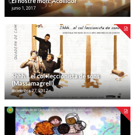
El nostre món: Acollidor
junio 1, 2017
Shhh… el col•leccionista de sons
(Massamagrell)
diciembre 27, 2017