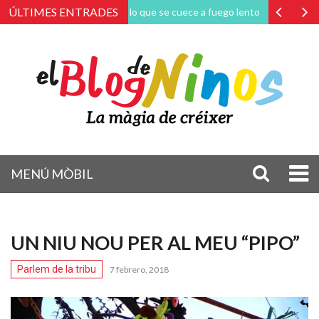
ÚLTIMES ENTRADES
Amar lo que se cuece a fuego lento
La magia de la
MENÚ MÒBIL
UN NIU NOU PER AL MEU “PIPO”
Parlem de la tribu
7 febrero, 2018