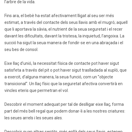
l’arbre de la vida.
Fins ara, el bebè ha estat afectivament lligat al seu ser més
estimat, a través del contacte dels seus llavis amb el mugró; aquell
que li aportava la sàvia, el nutrient de la seua seguretat i el recer
davant les dificultats, davant la tristesa, la inquietud, l’angoixa. La
succió ha sigut la seua manera de fondir-se en una abraçada i el
seu bes de consol.
Eixe llaç d’unió, la necessitat física de contacte pot haver sigut
satisfeta a través del pit o pot haver sigut traslladada al xupló, que
a exercit, d’alguna manera, la seua funció, com un ”objecte
transicional”. Un llaç físic que la seguretat afectiva convertirà en
vincles eteris que permetran el vol.
Descobrir el moment adequat per tal de deslligar eixe llaç, forma
part del més bell regal que podem donar-li a les nostres criatures:
les seues arrels i les seues ales.
Descobrir quan altres sentits, més enllà dels seus llavis, estenen