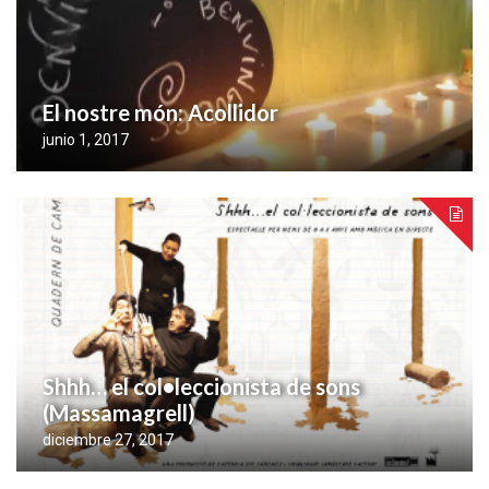
El nostre món: Acollidor
junio 1, 2017
Shhh… el col•leccionista de sons
(Massamagrell)
diciembre 27, 2017