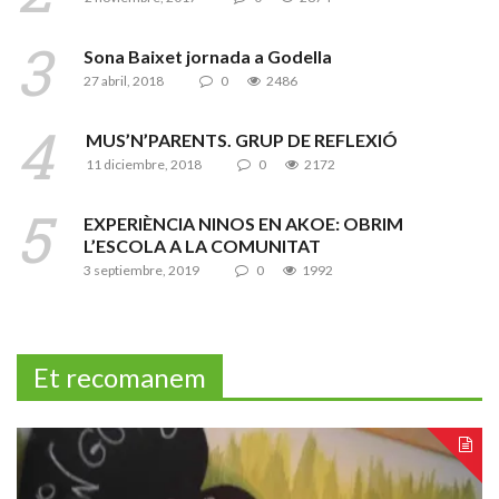
Sona Baixet jornada a Godella
27 abril, 2018
0
2486
MUS’N’PARENTS. GRUP DE REFLEXIÓ
11 diciembre, 2018
0
2172
EXPERIÈNCIA NINOS EN AKOE: OBRIM
L’ESCOLA A LA COMUNITAT
3 septiembre, 2019
0
1992
Et recomanem