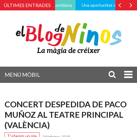
ÚLTIMES ENTRADES
és de la vida pràctica i quotidiana
Una oportunitat de canvi
Po
MENÚ MÒBIL
CONCERT DESPEDIDA DE PACO
MUÑOZ AL TEATRE PRINCIPAL
(VALÈNCIA)
T'oferim un pla
26 febrero, 2018