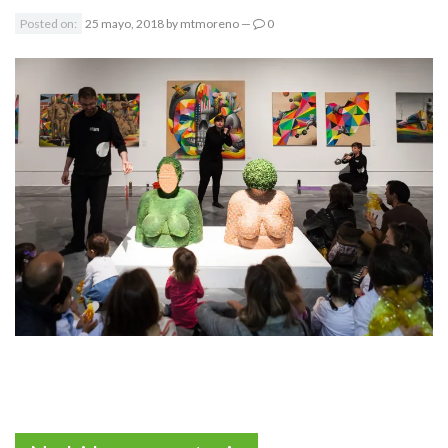
Posted on:
25 mayo, 2018
by
mtmoreno
—
0