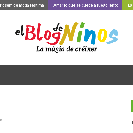
osem de moda l’estima
Amar lo que se cuece a fuego lento
La m
a.