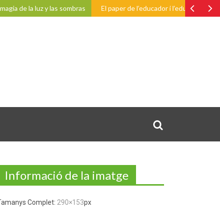
agia de la luz y las sombras
El paper de l’educador i l’educadora a l’es
Informació de la imatge
Tamanys Complet:
290×153
px