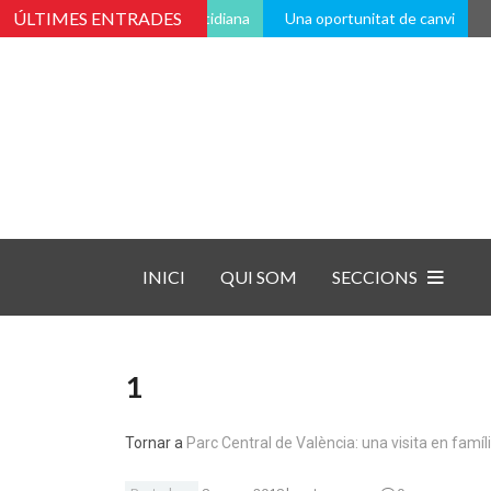
ÚLTIMES ENTRADES
vés de la vida pràctica i quotidiana
Una oportunitat de canvi
P
INICI
QUI SOM
SECCIONS
1
Tornar a
Parc Central de València: una visita en famíli