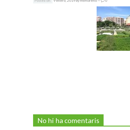
Posted on:
9 enero, 2019
by
mtmoreno
—
0
No hi ha comentaris