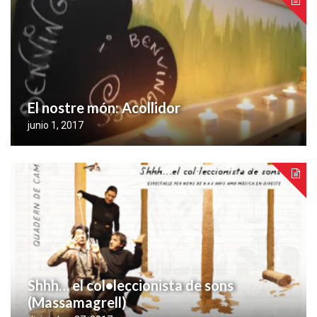
El nostre món: Acollidor
junio 1, 2017
Shhh… el col•leccionista de sons
(Massamagrell)