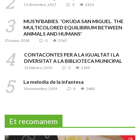
21 diciembre, 2017
0
2413
MUS’N’BABIES. ‘OKUDA SAN MIGUEL. THE
MULTICOLORED EQUILIBRIUM BETWEEN
ANIMALS AND HUMANS’
25 mayo, 2018
0
2565
CONTACONTES PER A LA IGUALTAT I LA
DIVERSITAT A LA BIBLIOTECA MUNICIPAL
13 febrero, 2019
0
2189
La melodía de la infantesa
14 noviembre, 2019
0
2480
Et recomanem