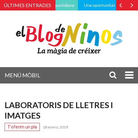
ÚLTIMES ENTRADES
vés de la vida pràctica i quotidiana
Una oportunitat de canvi
P
MENÚ MÒBIL
LABORATORIS DE LLETRES I
IMATGES
T'oferim un pla
18 enero, 2019