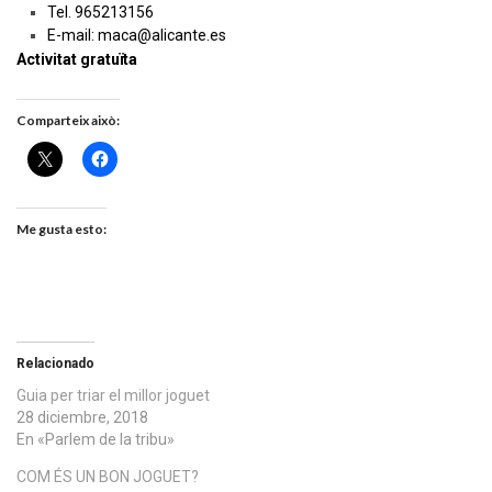
Tel. 965213156
E-mail: maca@alicante.es
Activitat gratuïta
Comparteix això:
Me gusta esto:
Relacionado
Guia per triar el millor joguet
28 diciembre, 2018
En «Parlem de la tribu»
COM ÉS UN BON JOGUET?