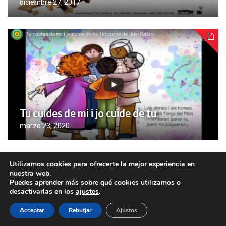
diciembre 27, 2017
Tu cuides de mi i jo cuide de tu
marzo 23, 2020
Utilizamos cookies para ofrecerte la mejor experiencia en
nuestra web.
COPYRIGHT © 2017 - NINOS GESTIÓ EDUCATIVA:
Puedes aprender más sobre qué cookies utilizamos o
ESCOLES INFANTILS
desactivarlas en los
ajustes
.
Acceptar
Rebutjar
Ajustos
QUI SOM
AVÍS LEGAL i POLÍTICA DE PROTECCIÓ DE DADES