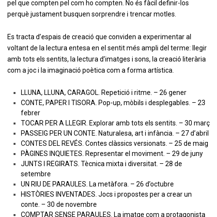
pel que compten pel com ho compten. No és fàcil definir-los
perquè justament busquen sorprendre i trencar motles.
Es tracta d’espais de creació que conviden a experimentar al
voltant de la lectura entesa en el sentit més ampli del terme: llegir
amb tots els sentits, la lectura d’imatges i sons, la creació literària
com a joc i la imaginació poètica com a forma artística.
LLUNA, LLUNA, CARAGOL. Repetició i ritme. – 26 gener
CONTE, PAPER I TISORA. Pop-up, mòbils i desplegables. – 23
febrer
TOCAR PER A LLEGIR. Explorar amb tots els sentits. – 30 març
PASSEIG PER UN CONTE. Naturalesa, art i infància. – 27 d’abril
CONTES DEL REVÉS. Contes clàssics versionats. – 25 de maig
PÀGINES INQUIETES. Representar el moviment. – 29 de juny
JUNTS I REGIRATS. Tècnica mixta i diversitat. – 28 de
setembre
UN RIU DE PARAULES. La metàfora. – 26 d’octubre
HISTÒRIES INVENTADES. Jocs i propostes per a crear un
conte. – 30 de novembre
COMPTAR SENSE PARAULES. La imatge com a protagonista