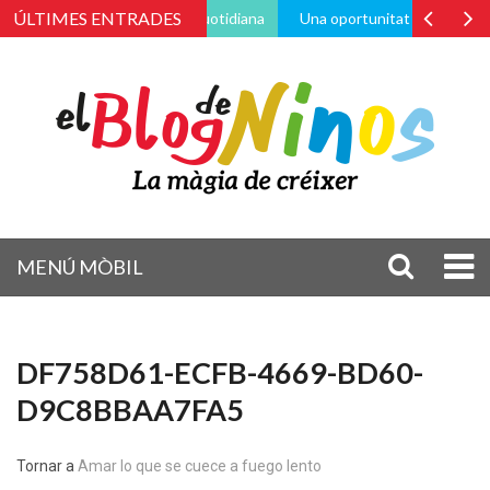
ÚLTIMES ENTRADES
través de la vida pràctica i quotidiana
Una oportunitat de canvi
MENÚ MÒBIL
DF758D61-ECFB-4669-BD60-
D9C8BBAA7FA5
Tornar a
Amar lo que se cuece a fuego lento