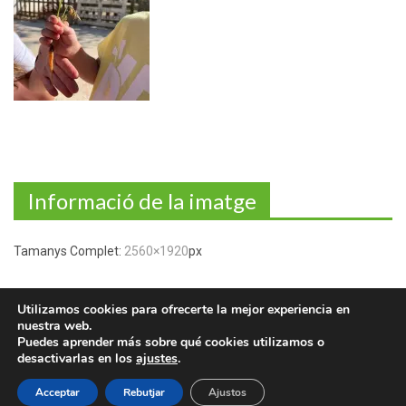
Informació de la imatge
Tamanys Complet:
2560×1920
px
Utilizamos cookies para ofrecerte la mejor experiencia en
nuestra web.
COPYRIGHT © 2017 - NINOS GESTIÓ EDUCATIVA:
Puedes aprender más sobre qué cookies utilizamos o
ESCOLES INFANTILS
desactivarlas en los
ajustes
.
Acceptar
Rebutjar
Ajustos
QUI SOM
AVÍS LEGAL i POLÍTICA DE PROTECCIÓ DE DADES