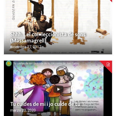
Shhh… el col•leccionista de sons
(Massamagrell)
diciembre 27, 2017
Tu cuides de mi i jo cuide de tu
marzo 23, 2020