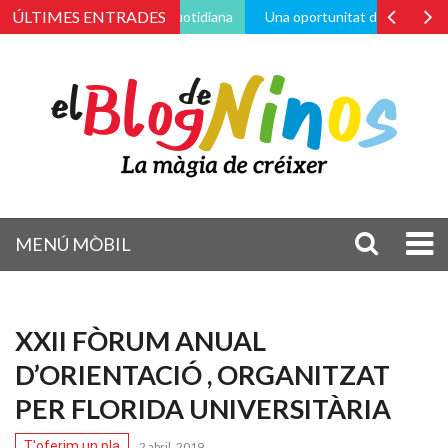
ÚLTIMES ENTRADES
és de la vida pràctica i quotidiana
Una oportunitat de canvi
Po
MENÚ MÒBIL
XXII FÒRUM ANUAL
D’ORIENTACIÓ , ORGANITZAT
PER FLORIDA UNIVERSITÀRIA
T'oferim un pla
2 abril, 2019