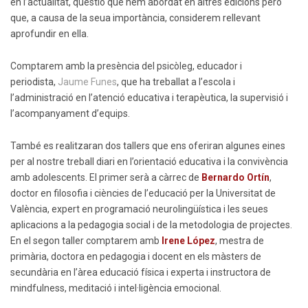
en l’actualitat, qüestió que hem abordat en altres edicions però
que, a causa de la seua importància, considerem rellevant
aprofundir en ella.
Comptarem amb la presència del psicòleg, educador i
periodista,
Jaume Funes
, que ha treballat a l’escola i
l’administració en l’atenció educativa i terapèutica, la supervisió i
l’acompanyament d’equips.
També es realitzaran dos tallers que ens oferiran algunes eines
per al nostre treball diari en l’orientació educativa i la convivència
amb adolescents. El primer serà a càrrec de
Bernardo Ortín
,
doctor en filosofia i ciències de l’educació per la Universitat de
València, expert en programació neurolingüística i les seues
aplicacions a la pedagogia social i de la metodologia de projectes.
En el segon taller comptarem amb
Irene López
, mestra de
primària, doctora en pedagogia i docent en els màsters de
secundària en l’àrea educació física i experta i instructora de
mindfulness, meditació i intel·ligència emocional.