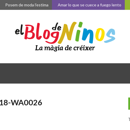
Posem de moda l’estima
Amar lo que se cuece a fuego lento
La 
18-WA0026