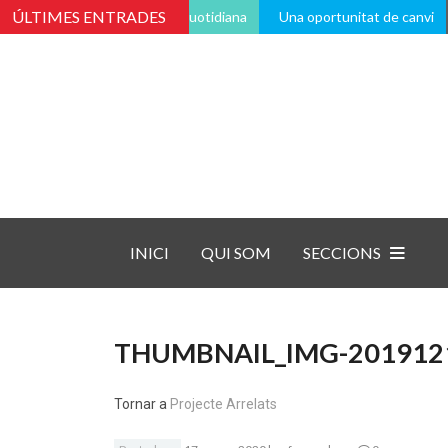
ÚLTIMES ENTRADES
avés de la vida pràctica i quotidiana
Una oportunitat de canvi
INICI
QUI SOM
SECCIONS
THUMBNAIL_IMG-201912
Tornar a
Projecte Arrelats