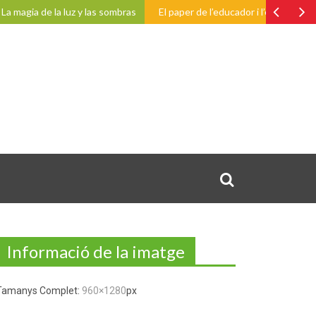
magia de la luz y las sombras
El paper de l’educador i l’educadora a l’e
Informació de la imatge
Tamanys Complet:
960×1280
px