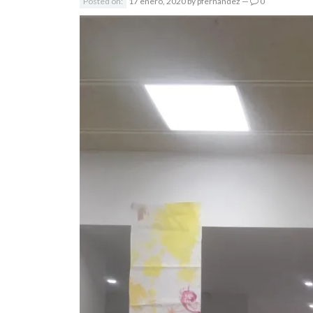
Posted on:
17 enero, 2020
by
pfernandez
—
0