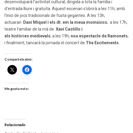
desenvoluparà l’activitat cultural, dirigida a tota la família i
d’entrada lliure i gratuïta. Aquest escenari s’obrirà a les 11h, amb
l’inici de jocs tradicionals de fusta gegantes. A les 13h,
actuaran
Dani Miquel i els dt. em la meua momúsics
; a les 17h,
teatre familiar de la mà de
Xavi Castillo i
els històries medievals
; a les 19h,
nou espectacle de Ramonets
;
i finalment, tancarà la jornada el concert de
The Excitements
.
Comparteix això:
Me gusta esto:
Relacionado