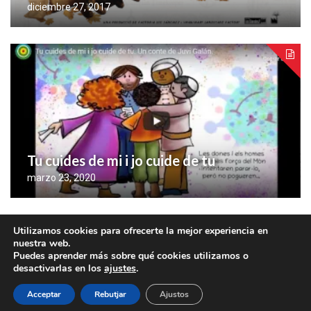
diciembre 27, 2017
Tu cuides de mi i jo cuide de tu
marzo 23, 2020
Utilizamos cookies para ofrecerte la mejor experiencia en
nuestra web.
COPYRIGHT © 2017 - NINOS GESTIÓ EDUCATIVA:
Puedes aprender más sobre qué cookies utilizamos o
ESCOLES INFANTILS
desactivarlas en los
ajustes
.
Acceptar
Rebutjar
Ajustos
QUI SOM
AVÍS LEGAL i POLÍTICA DE PROTECCIÓ DE DADES