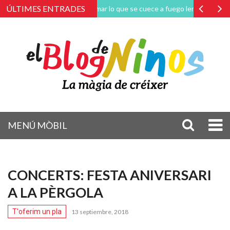
ÚLTIMES ENTRADES
Amar lo que se cuece a fuego lento
La magi
MENÚ MÒBIL
CONCERTS: FESTA ANIVERSARI
A LA PÈRGOLA
T'oferim un pla
13 septiembre, 2018