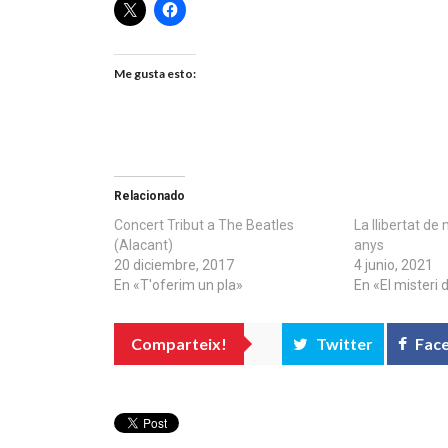
Me gusta esto:
Relacionado
Concert Tribut a The Beatles
La llibertat d
(Alacant)
anys
20 diciembre, 2017
4 junio, 2021
En «T'oferim un pla»
En «El misteri 
Comparteix!
Twitter
Fac