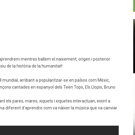
 aprendrem mentres ballem el naixement, origen i posterior
u de la història de la humanitat!
ll mundial, arribant a popularitzar-se en paÏsos com Mèxic,
ançons cantades en espanyol dels Teen Tops, Els Llopis, Bruno
nt els pares, mares, xiquets i xiquetes interactuan, eixint a
forma diferent d’aprendre com va nàixer la música que va canviar