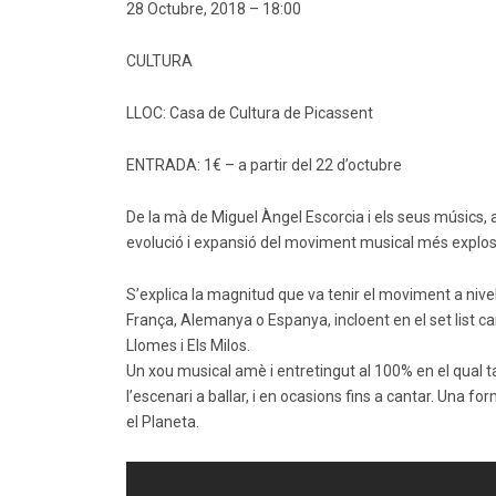
28 Octubre, 2018 – 18:00
CULTURA
LLOC: Casa de Cultura de Picassent
ENTRADA: 1€ – a partir del 22 d’octubre
De la mà de Miguel Àngel Escorcia i els seus músics,
evolució i expansió del moviment musical més explossi
S’explica la magnitud que va tenir el moviment a nive
França, Alemanya o Espanya, incloent en el set list c
Llomes i Els Milos.
Un xou musical amè i entretingut al 100% en el qual ta
l’escenari a ballar, i en ocasions fins a cantar. Una 
el Planeta.