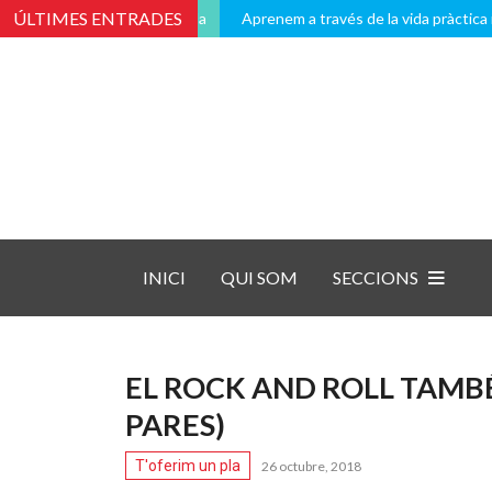
ÚLTIMES ENTRADES
Aprenem a través de la vida pràctica i quo
INICI
QUI SOM
SECCIONS
EL ROCK AND ROLL TAMBÉ 
PARES)
T'oferim un pla
26 octubre, 2018