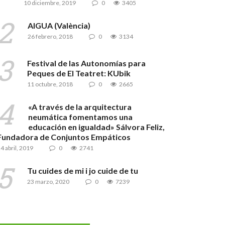
10 diciembre, 2019
0
3405
AIGUA (València)
26 febrero, 2018
0
3134
Festival de las Autonomías para
Peques de El Teatret: KUbik
11 octubre, 2018
0
2665
«A través de la arquitectura
neumática fomentamos una
educación en igualdad» Sálvora Feliz,
Fundadora de Conjuntos Empáticos
4 abril, 2019
0
2741
Tu cuides de mi i jo cuide de tu
23 marzo, 2020
0
7239