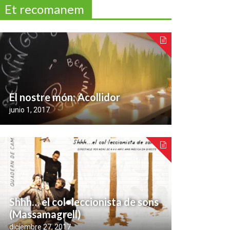
Et recomanem
El nostre món: Acollidor
junio 1, 2017
Shhh… el col•leccionista de sons
(Massamagrell)
diciembre 27, 2017