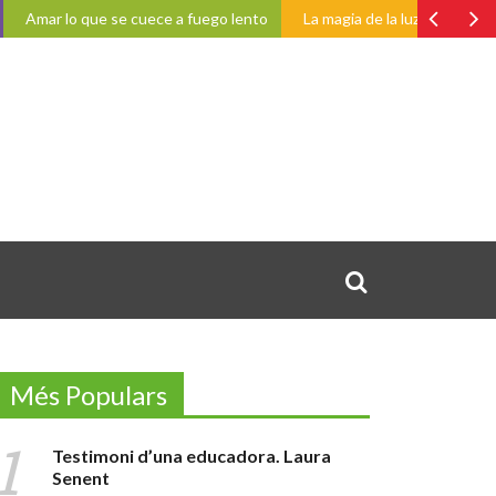
mar lo que se cuece a fuego lento
La magia de la luz y las sombras
Més Populars
Testimoni d’una educadora. Laura
Senent