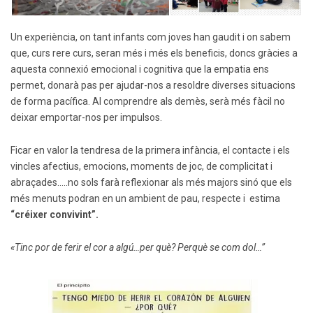
Un experiència, on tant infants com joves han gaudit i on sabem
que, curs rere curs, seran més i més els beneficis, doncs gràcies a
aquesta connexió emocional i cognitiva que la empatia ens
permet, donarà pas per ajudar-nos a resoldre diverses situacions
de forma pacífica. Al comprendre als demès, serà més fàcil no
deixar emportar-nos per impulsos.
Ficar en valor la tendresa de la primera infància, el contacte i els
vincles afectius, emocions, moments de joc, de complicitat i
abraçades…..no sols farà reflexionar als més majors sinó que els
més menuts podran en un ambient de pau, respecte i estima
“créixer convivint”.
«Tinc por de ferir el cor a algú…per què? Perquè se com dol…”