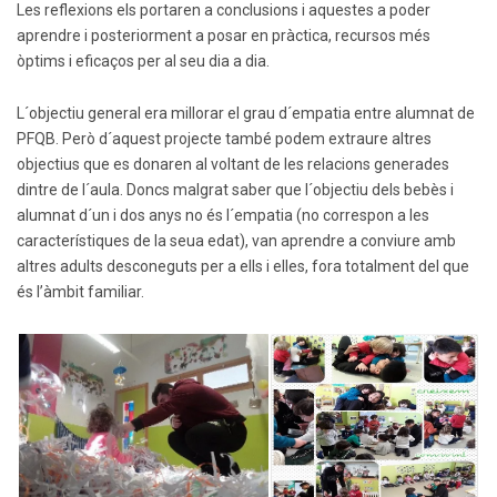
Les reflexions els portaren a conclusions i aquestes a poder
aprendre i posteriorment a posar en pràctica, recursos més
òptims i eficaços per al seu dia a dia.
L´objectiu general era millorar el grau d´empatia entre alumnat de
PFQB. Però d´aquest projecte també podem extraure altres
objectius que es donaren al voltant de les relacions generades
dintre de l´aula. Doncs malgrat saber que l´objectiu dels bebès i
alumnat d´un i dos anys no és l´empatia (no correspon a les
característiques de la seua edat), van aprendre a conviure amb
altres adults desconeguts per a ells i elles, fora totalment del que
és l’àmbit familiar.