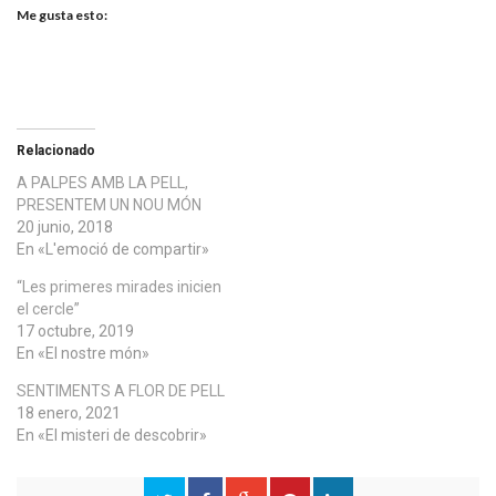
Me gusta esto:
Relacionado
A PALPES AMB LA PELL,
PRESENTEM UN NOU MÓN
20 junio, 2018
En «L'emoció de compartir»
“Les primeres mirades inicien
el cercle”
17 octubre, 2019
En «El nostre món»
SENTIMENTS A FLOR DE PELL
18 enero, 2021
En «El misteri de descobrir»