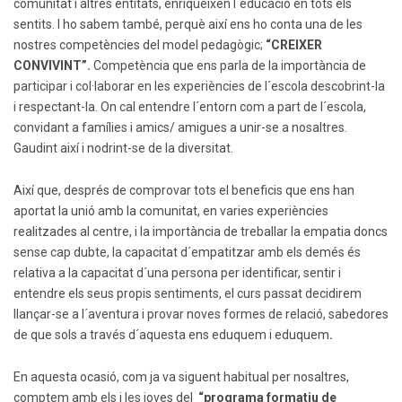
comunitat i altres entitats, enriqueixen l´educació en tots els
sentits. I ho sabem també, perquè així ens ho conta una de les
nostres competències del model pedagògic;
“CREIXER
CONVIVINT”.
Competència que ens parla de la importància de
participar i col·laborar en les experiències de l´escola descobrint-la
i respectant-la. On cal entendre l´entorn com a part de l´escola,
convidant a famílies i amics/ amigues a unir-se a nosaltres.
Gaudint així i nodrint-se de la diversitat.
Així que, després de comprovar tots el beneficis que ens han
aportat la unió amb la comunitat, en varies experiències
realitzades al centre, i la importància de treballar la empatia doncs
sense cap dubte, la capacitat d´empatitzar amb els demés és
relativa a la capacitat d´una persona per identificar, sentir i
entendre els seus propis sentiments, el curs passat decidirem
llançar-se a l´aventura i provar noves formes de relació, sabedores
de que sols a través d´aquesta ens eduquem i eduquem
.
En aquesta ocasió, com ja va siguent habitual per nosaltres,
comptem amb els i les joves del
“programa formatiu de