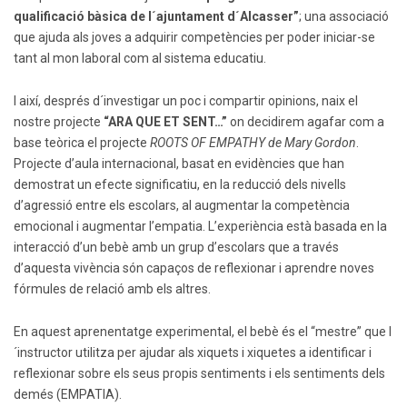
qualificació bàsica de l´ajuntament d´Alcasser”
; una associació
que ajuda als joves a adquirir competències per poder iniciar-se
tant al mon laboral com al sistema educatiu.
I així, després d´investigar un poc i compartir opinions, naix el
nostre projecte
“ARA QUE ET SENT…”
on decidirem agafar com a
base teòrica el projecte
ROOTS OF EMPATHY de Mary Gordon
.
Projecte d’aula internacional, basat en evidències que han
demostrat un efecte significatiu, en la reducció dels nivells
d’agressió entre els escolars, al augmentar la competència
emocional i augmentar l’empatia. L’experiència està basada en la
interacció d’un bebè amb un grup d’escolars que a través
d’aquesta vivència són capaços de reflexionar i aprendre noves
fórmules de relació amb els altres.
En aquest aprenentatge experimental, el bebè és el “mestre” que l
´instructor utilitza per ajudar als xiquets i xiquetes a identificar i
reflexionar sobre els seus propis sentiments i els sentiments dels
demés (EMPATIA).