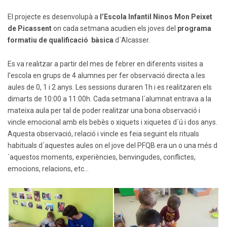
El projecte es desenvolupà a
l’Escola Infantil Ninos Mon Peixet
de Picassent
on cada setmana acudien els joves del
programa
formatiu de qualificació bàsica
d´Alcasser.
Es va realitzar a partir del mes de febrer en diferents visites a
l’escola en grups de 4 alumnes per fer observació directa a les
aules de 0, 1 i 2 anys. Les sessions duraren 1h i es realitzaren els
dimarts de 10:00 a 11:00h. Cada setmana l´alumnat entrava a la
mateixa aula per tal de poder realitzar una bona observació i
vincle emocional amb els bebès o xiquets i xiquetes d´ú i dos anys.
Aquesta observació, relació i vincle es feia seguint els rituals
habituals d´aquestes aules on el jove del PFQB era un o una més d
´aquestos moments, experiències, benvingudes, conflictes,
emocions, relacions, etc…