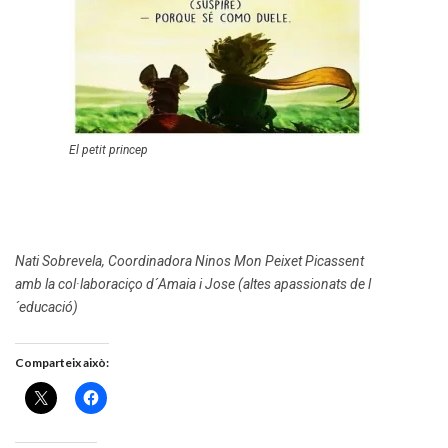
El petit princep
Nati Sobrevela, Coordinadora Ninos Mon Peixet Picassent
amb la col·laboraciço d´Amaia i Jose (altes apassionats de l
´educació)
Comparteix això: