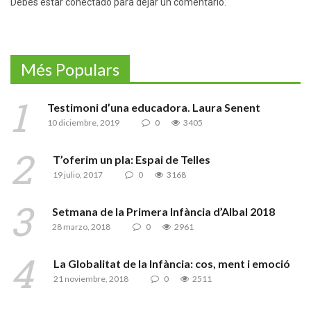
Debes estar conectado para dejar un comentario.
Més Populars
Testimoni d’una educadora. Laura Senent
10 diciembre, 2019
0
3405
T’oferim un pla: Espai de Telles
19 julio, 2017
0
3168
Setmana de la Primera Infància d’Albal 2018
28 marzo, 2018
0
2961
La Globalitat de la Infància: cos, ment i emoció
21 noviembre, 2018
0
2511