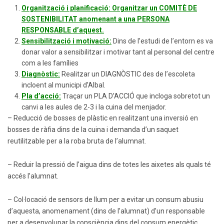
Organització i planificació
:
Organitzar un COMITÈ DE
SOSTENIBILITAT anomenant a una PERSONA
RESPONSABLE d’aquest.
Sensibilització i motivació:
Dins de l’estudi de l’entorn es va
donar valor a sensibilitzar i motivar tant al personal del centre
com a les famílies
Diagnòstic:
Realitzar un DIAGNÒSTIC des de l’escoleta
incloent al municipi d’Albal.
Pla d’acció:
Traçar un PLA D’ACCIÓ que incloga sobretot un
canvi a les aules de 2-3 i la cuina del menjador.
– Reducció de bosses de plàstic en realitzant una inversió en
bosses de ràfia dins de la cuina i demanda d’un saquet
reutilitzable per a la roba bruta de l’alumnat.
– Reduir la pressió de l’aigua dins de totes les aixetes als quals té
accés l’alumnat.
– Col·locació de sensors de llum per a evitar un consum abusiu
d’aquesta, anomenament (dins de l’alumnat) d’un responsable
per a desenvolupar la consciència dins del consum energètic.