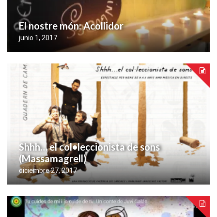
El nostre món: Acollidor
junio 1, 2017
Shhh… el col•leccionista de sons
(Massamagrell)
diciembre 27, 2017