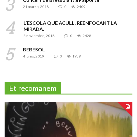
21 marzo, 2018
0
2409
L’ESCOLA QUE ACULL. REENFOCANT LA
MIRADA.
5 noviembre, 2018
0
2428
BEBESOL
4 junio, 2019
0
1939
Et recomanem