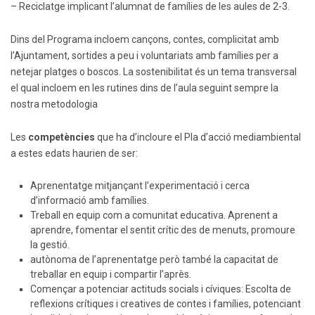
– Reciclatge implicant l’alumnat de famílies de les aules de 2-3.
Dins del Programa incloem cançons, contes, complicitat amb
l’Ajuntament, sortides a peu i voluntariats amb famílies per a
netejar platges o boscos. La sostenibilitat és un tema transversal
el qual incloem en les rutines dins de l’aula seguint sempre la
nostra metodologia
Les
competències
que ha d’incloure el Pla d’acció mediambiental
a estes edats haurien de ser:
Aprenentatge mitjançant l’experimentació i cerca
d’informació amb famílies.
Treball en equip com a comunitat educativa. Aprenent a
aprendre, fomentar el sentit crític des de menuts, promoure
la gestió.
autònoma de l’aprenentatge però també la capacitat de
treballar en equip i compartir l’après.
Començar a potenciar actituds socials i cíviques: Escolta de
reflexions crítiques i creatives de contes i famílies, potenciant