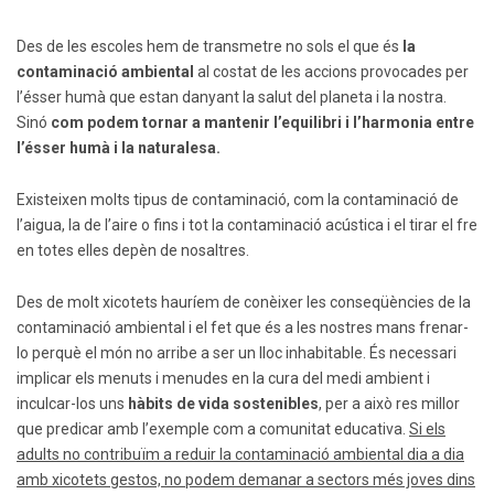
Des de les escoles hem de transmetre no sols el que és
la
contaminació ambiental
al costat de les accions provocades per
l’ésser humà que estan danyant la salut del planeta i la nostra.
Sinó
com podem tornar a mantenir l’equilibri i l’harmonia entre
l’ésser humà i la naturalesa.
Existeixen molts tipus de contaminació, com la contaminació de
l’aigua, la de l’aire o fins i tot la contaminació acústica i el tirar el fre
en totes elles depèn de nosaltres.
Des de molt xicotets hauríem de conèixer les conseqüències de la
contaminació ambiental i el fet que és a les nostres mans frenar-
lo perquè el món no arribe a ser un lloc inhabitable. És necessari
implicar els menuts i menudes en la cura del medi ambient i
inculcar-los uns
hàbits de vida sostenibles
, per a això res millor
que predicar amb l’exemple com a comunitat educativa.
Si els
adults no contribuïm a reduir la contaminació ambiental dia a dia
amb xicotets gestos, no podem demanar a sectors més joves dins