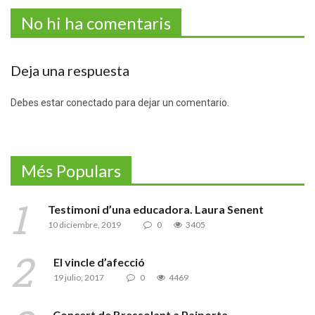
No hi ha comentaris
Deja una respuesta
Debes estar conectado para dejar un comentario.
Més Populars
Testimoni d’una educadora. Laura Senent
10 diciembre, 2019
0
3405
El vincle d’afecció
19 julio, 2017
0
4469
Concert de Bressolant a Paiporta