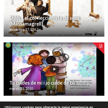
Shhh… el col•leccionista de sons
(Massamagrell)
diciembre 27, 2017
Tu cuides de mi i jo cuide de tu
marzo 23, 2020
Utilizamos cookies para ofrecerte la mejor experiencia en