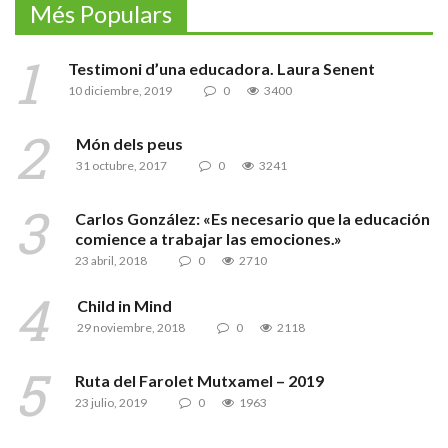
Més Populars
Testimoni d’una educadora. Laura Senent
10 diciembre, 2019
0
3400
Món dels peus
31 octubre, 2017
0
3241
Carlos González: «Es necesario que la educación
comience a trabajar las emociones.»
23 abril, 2018
0
2710
Child in Mind
29 noviembre, 2018
0
2118
Ruta del Farolet Mutxamel – 2019
23 julio, 2019
0
1963