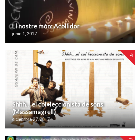
El nostre món: Acollidor
junio 1, 2017
Shhh… el col•leccionista de sons
(Massamagrell)
diciembre 27, 2017