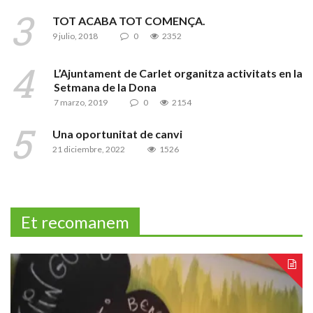
TOT ACABA TOT COMENÇA.
9 julio, 2018
0
2352
L’Ajuntament de Carlet organitza activitats en la
Setmana de la Dona
7 marzo, 2019
0
2154
Una oportunitat de canvi
21 diciembre, 2022
1526
Et recomanem