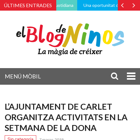
ÚLTIMES ENTRADES
vés de la vida pràctica i quotidiana
Una oportunitat de canvi
Po
MENÚ MÒBIL
L’AJUNTAMENT DE CARLET
ORGANITZA ACTIVITATS EN LA
SETMANA DE LA DONA
Sin categoría
7 marzo, 2019