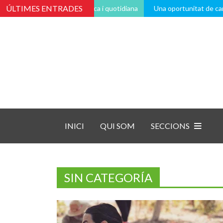
ÚLTIMES ENTRADES
ravés de la vida pràctica i quotidiana
Una oportunitat de canvi
INICI
QUI SOM
SECCIONS
SIN CATEGORÍA