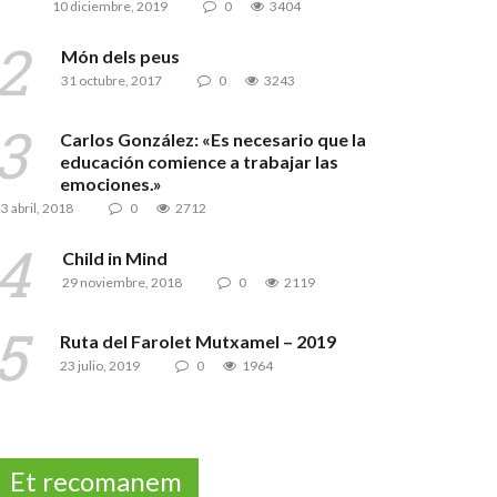
UES
10 diciembre, 2019
0
3404
Món dels peus
31 octubre, 2017
0
3243
Carlos González: «Es necesario que la
educación comience a trabajar las
emociones.»
3 abril, 2018
0
2712
Child in Mind
29 noviembre, 2018
0
2119
Ruta del Farolet Mutxamel – 2019
23 julio, 2019
0
1964
Et recomanem