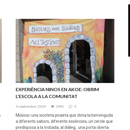
EXPERIÈNCIA NINOS EN AKOE: OBRIM
L’ESCOLA A LA COMUNITAT
3 septiembre, 2019
1992
0
a
Música i una xicoteta picaeta que dona la benvinguda
a diferents sabors, diferents essències; un cercle que
predisposa a la trobada, al diàleg; una porta oberta