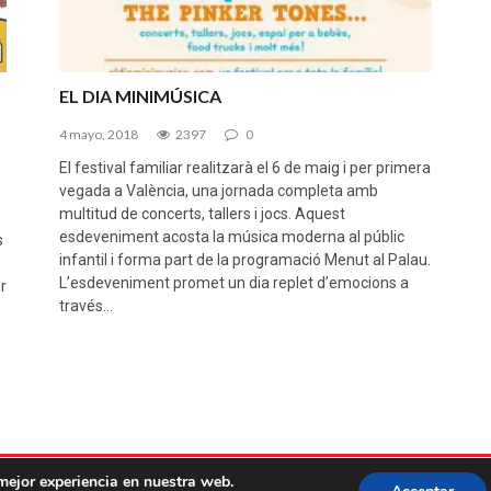
EL DIA MINIMÚSICA
4 mayo, 2018
2397
0
El festival familiar realitzarà el 6 de maig i per primera
vegada a València, una jornada completa amb
multitud de concerts, tallers i jocs. Aquest
esdeveniment acosta la música moderna al públic
s
infantil i forma part de la programació Menut al Palau.
L’esdeveniment promet un dia replet d’emocions a
r
través…
mejor experiencia en nuestra web.