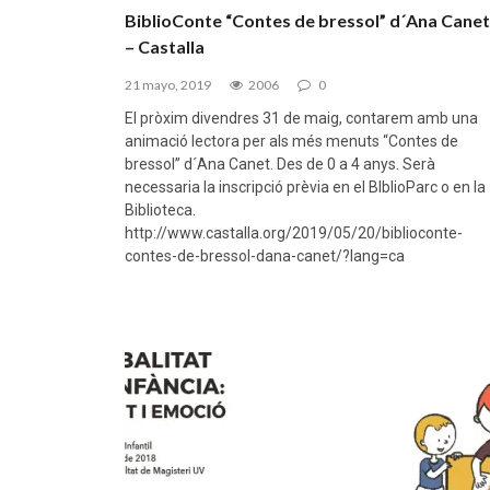
BiblioConte “Contes de bressol” d´Ana Canet
– Castalla
21 mayo, 2019
2006
0
El pròxim divendres 31 de maig, contarem amb una
animació lectora per als més menuts “Contes de
bressol” d´Ana Canet. Des de 0 a 4 anys. Serà
necessaria la inscripció prèvia en el BIblioParc o en la
Biblioteca.
http://www.castalla.org/2019/05/20/biblioconte-
contes-de-bressol-dana-canet/?lang=ca