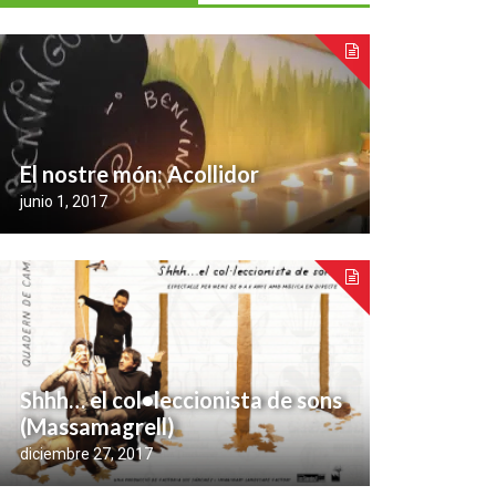
El nostre món: Acollidor
junio 1, 2017
Shhh… el col•leccionista de sons
(Massamagrell)
diciembre 27, 2017