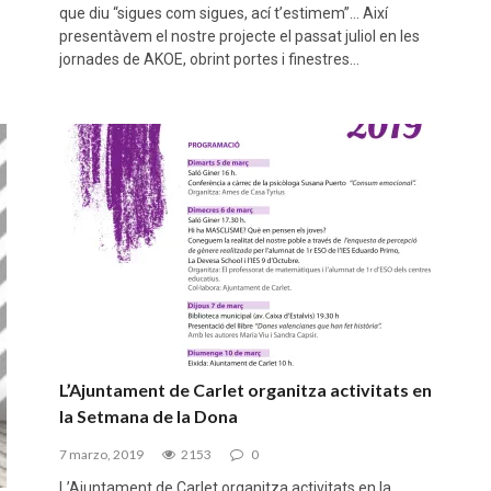
que diu “sigues com sigues, ací t’estimem”… Així
presentàvem el nostre projecte el passat juliol en les
jornades de AKOE, obrint portes i finestres…
L’Ajuntament de Carlet organitza activitats en
la Setmana de la Dona
7 marzo, 2019
2153
0
L’Ajuntament de Carlet organitza activitats en la