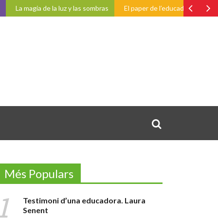
 magia de la luz y las sombras
El paper de l’educador i l’educadora a l
Més Populars
Testimoni d’una educadora. Laura
DES
Senent