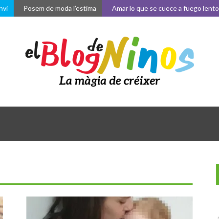
Posem de moda l’estima
Amar lo que se cuece a fuego lento
La
ENTRA