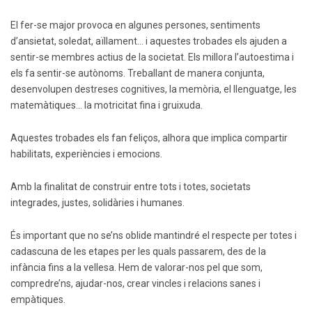
El fer-se major provoca en algunes persones, sentiments
d’ansietat, soledat, aïllament… i aquestes trobades els ajuden a
sentir-se membres actius de la societat. Els millora l’autoestima i
els fa sentir-se autònoms. Treballant de manera conjunta,
desenvolupen destreses cognitives, la memòria, el llenguatge, les
matemàtiques… la motricitat fina i gruixuda.
Aquestes trobades els fan feliços, alhora que implica compartir
habilitats, experiències i emocions.
Amb la finalitat de construir entre tots i totes, societats
integrades, justes, solidàries i humanes.
És important que no se’ns oblide mantindré el respecte per totes i
cadascuna de les etapes per les quals passarem, des de la
infància fins a la vellesa. Hem de valorar-nos pel que som,
compredre’ns, ajudar-nos, crear vincles i relacions sanes i
empàtiques.