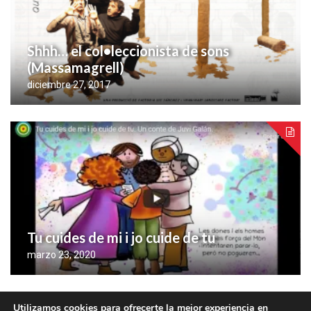
Shhh… el col•leccionista de sons
(Massamagrell)
diciembre 27, 2017
Tu cuides de mi i jo cuide de tu
marzo 23, 2020
Utilizamos cookies para ofrecerte la mejor experiencia en