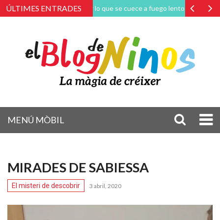
ÚLTIMES ENTRADES
Amar lo que se cuece a fuego lento
La magia de
MENÚ MÒBIL
MIRADES DE SABIESSA
El misteri de descobrir
3 abril, 2020