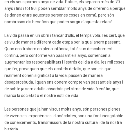
en els seus primers anys de vida. Potser, els separen més de 70
anys i fins i tot 80 i poden semblar molts anys de diferència perquè
és donen entre aquestes persones coses en comú, però són
nombrosos els beneficis que poden sorgir d’aquesta relació.
La vida passa en un obrir i tancar d’ulls, el temps vola. I és cert, que
es viu de manera diferent cada etapa per la qual anem passant.
Quan ens trobem en plena infància, tot és un descobriment
continu, però conforme van passant els anys, comencen a
augmentar les responsabilitats i l’estrés del dia a dia, les mil coses
que fer, provoquen que els xicotets detalls, que són els que
realment donen significat a la vida, passen de manera
desapercebuda. I quan ens donem compte van passant els anys i
de sobte ja som adults absorbits pel ritme de vida frenètic, que
marca la societat o el nostre estil de vida.
Les persones que ja han viscut molts anys, són persones plenes
de vivències, experiències, d’anècdotes, són una font inesgotable
de coneixements, transmissors de la nostra cultura i de la nostra
història.